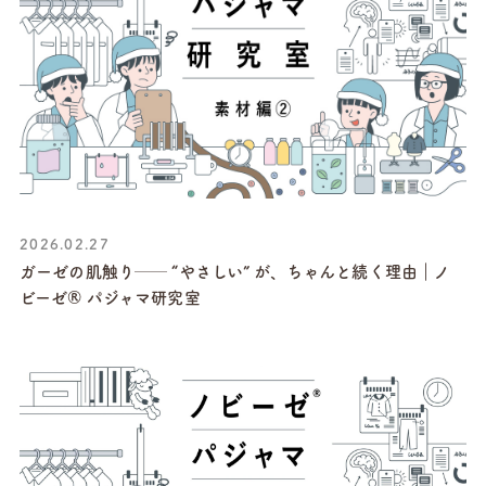
2026.02.27
ガーゼの肌触り── “やさしい” が、ちゃんと続く理由｜ノ
ビーゼ® パジャマ研究室