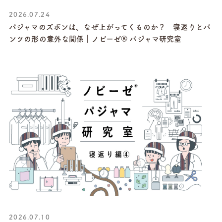
2026.07.24
パジャマのズボンは、なぜ上がってくるのか？ 寝返りとパ
ンツの形の意外な関係｜ノビーゼ® パジャマ研究室
2026.07.10