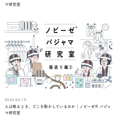
マ研究室
2026.06.19
人は眠るとき、どこを動かしているのか｜ノビーゼ® パジャ
マ研究室