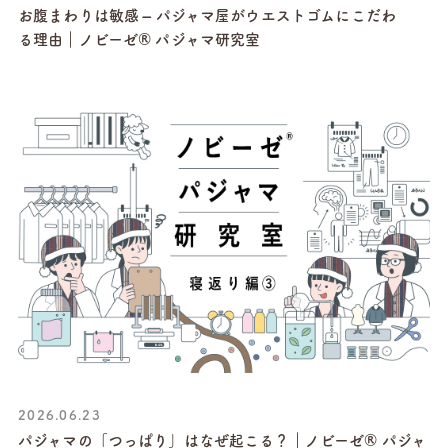
お腹まわりは敏感 – パジャマ屋がウエストゴムにこだわ
る理由｜ノビーゼ® パジャマ研究室
2026.06.23
パジャマの「つっぱり」はなぜ起こる？｜ノビーゼ® パジャ