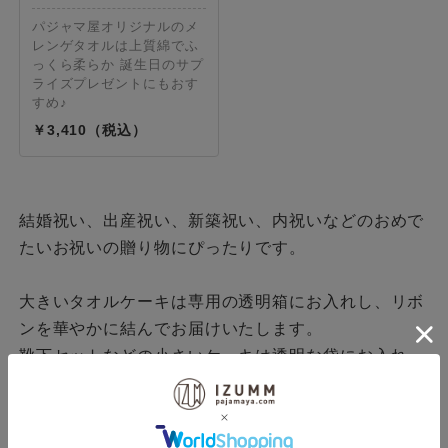
パジャマ屋オリジナルのメ
レンゲタオルは上質綿でふ
っくら柔らか 誕生日のサプ
ライズプレゼントにもおす
すめ♪
3,410
結婚祝い、出産祝い、新築祝い、内祝いなどのおめで
たいお祝いの贈り物にぴったりです。
大きいタオルケーキは専用の透明箱にお入れし、リボ
ンを華やかに結んでお届けいたします。
靴下セットなどの小さいケーキは透明な袋にお入れ
し、リボンをかわいく結んでお届けいたします。
もらってしばらくはそのまま飾れるセンスの良いプレ