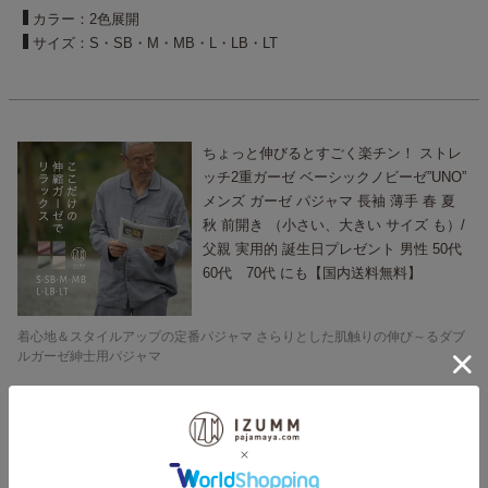
カラー：2色展開
サイズ：S・SB・M・MB・L・LB・LT
ちょっと伸びるとすごく楽チン！ ストレ
ッチ2重ガーゼ ベーシックノビーゼ”UNO”
メンズ ガーゼ パジャマ 長袖 薄手 春 夏
秋 前開き （小さい、大きい サイズ も）/
父親 実用的 誕生日プレゼント 男性 50代
60代 70代 にも【国内送料無料】
着心地＆スタイルアップの定番パジャマ さらりとした肌触りの伸び～るダブ
ルガーゼ紳士用パジャマ
¥
15,000
販売価格
税込
カラー：4色展開
サイズ：S・SB・M・MB・L・LB・LT