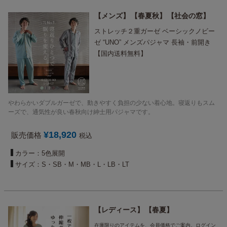
メンズ
春夏秋
社会の窓
ストレッチ２重ガーゼ ベーシックノビー
ゼ “UNO” メンズパジャマ 長袖・前開き
【国内送料無料】
やわらかいダブルガーゼで、動きやすく負担の少ない着心地。寝返りもスム
ーズで、通気性が良い春秋向け紳士用パジャマです。
¥
18,920
販売価格
税込
カラー：5色展開
サイズ：S・SB・M・MB・L・LB・LT
レディース
春夏
在庫限りのアイテムを、会員価格でご案内。ログイン