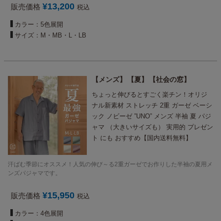
¥
13,200
販売価格
税込
カラー：5色展開
サイズ：M・MB・L・LB
メンズ
夏
社会の窓
ちょっと伸びるとすごく楽チン！オリジ
ナル新素材 ストレッチ 2重 ガーゼ ベーシ
ック ノビーゼ ”UNO” メンズ 半袖 夏 パジ
ャマ （大きいサイズも） 実用的 プレゼン
ト にも おすすめ【国内送料無料】
汗ばむ季節にオススメ！人気の伸び～る2重ガーゼでお作りした半袖の夏用メ
ンズパジャマです。
¥
15,950
販売価格
税込
カラー：4色展開