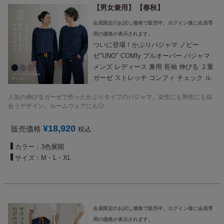
男女兼用
春秋
会員限定のお試し価格で販売中。ログイン後に会員専
用の価格が表示されます。
ついに登場！かぶりパジャマ ノビー
ゼ"UNO" COMfy プルオーバー パジャマ
メンズ レディース 兼用 長袖 伸びる ２重
ガーゼ ストレッチ コンフィ チェック ル
ームウェア プレゼント 春 かわいい おし
人気の伸びるガーゼで作ったかぶりタイプのパジャマ。女性にも男性にも似
ゃれ ゆったり 大きいサイズ も 【国内送
合うデザイン。ルームウェアにも◎
料無料】
¥
18,920
販売価格
税込
カラー：3色展開
サイズ：M・L・XL
会員限定のお試し価格で販売中。ログイン後に会員専
用の価格が表示されます。