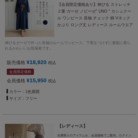
【会員限定価格あり】伸びる ストレッチ
２重 ガーゼ ノビーゼ" UNO " カシュクー
ル ワンピース 長袖 チェック 柄 Vネック
かぶり ロング丈 レディース ルームウエア
部屋着 春 夏 ルームワンピース パジャマ
在宅ワーク 誕生日 プレゼント にも
伸びるガーゼで作った長袖のルームワンピース。下着をつけずに素肌に着ら
れるかわいいお部屋着です。
¥
18,920
販売価格
税込
会員限定価格
¥
15,950
会員価格
税込
カラー：1色展開
サイズ：フリー
レディース
在庫限りのアイテムを、会員価格でご案内。ログイン