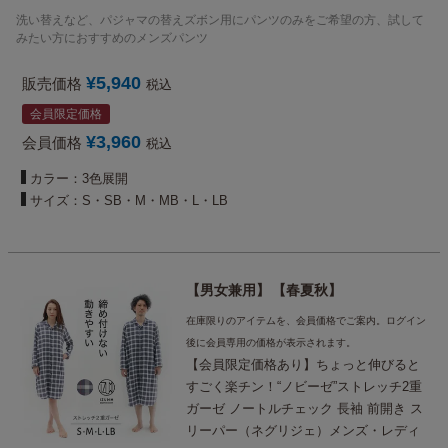
メンズ パジャマ ズボンだけ（下だけ）/前
洗い替えなど、パジャマの替えズボン用にパンツのみをご希望の方、試して
開き（社会の窓）付き
みたい方におすすめのメンズパンツ
¥
5,940
販売価格
税込
会員限定価格
¥
3,960
会員価格
税込
カラー：3色展開
サイズ：S・SB・M・MB・L・LB
男女兼用
春夏秋
在庫限りのアイテムを、会員価格でご案内。ログイン
後に会員専用の価格が表示されます。
【会員限定価格あり】ちょっと伸びると
すごく楽チン！“ノビーゼ”ストレッチ2重
ガーゼ ノートルチェック 長袖 前開き ス
リーパー（ネグリジェ）メンズ・レディ