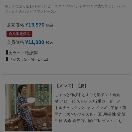
ース兼用
ホテルでよく使われるワンピースタイプのパジャマ ロング丈でズボン（パン
ツ）なしのパジャマワンピース♪
¥
13,970
販売価格
税込
会員限定価格
¥
11,000
会員価格
税込
カラー：1色展開
サイズ：S・M・L・LB
メンズ
夏
ちょっと伸びるとすごく楽チン！新素
材“ノビーゼ”ストレッチ2重ガーゼ ノー
トルチェック パジャマ メンズ・半袖・前
開き（大きいサイズも） 夏 用/男性 父 誕
生日 古希 喜寿 実用的 プレゼント にも