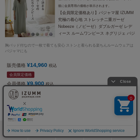
後に会員専用の価格が表示されます。
【会員限定価格あり】パジャマ屋 IZUMM
究極の着心地 ストレッチ二重ガーゼ
Nobeeze（ノビーゼ）ダブルガーゼ レデ
ィース ルームワンピース ネグリジェ パジ
ャマ 七分袖 ロング丈 胸パッド付き 誕生
胸パッド付なので一枚で着ても安心 ストンと着られる楽ちんルームウェアは
日 プレゼント にも
パジャマにも
¥
14,960
販売価格
税込
会員限定価格
¥
9,900
会員価格
税込
カラー：6色展開
サイズ：フリー
在庫切れ
検索
メニュー
ホーム
カート
おねむりフェア