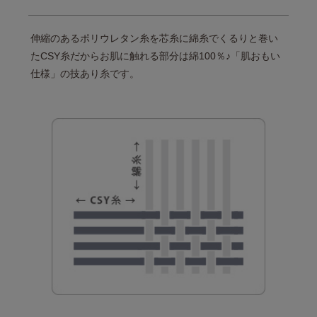
伸縮のあるポリウレタン糸を芯糸に
綿糸でくるりと巻い
たCSY糸だから
お肌に触れる部分は綿100％♪
「肌おもい
仕様」の技あり糸です。