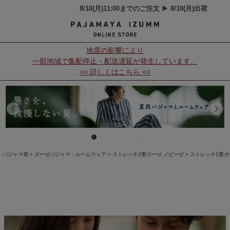
地震の影響により
一部地域で集配停止・配送遅延が発生しています。
>> 詳しくはこちら <<
パジャマ屋
ガーゼパジャマ・ルームウェア
ストレッチ2重ガーゼ ノビーゼ
ストレッチ2重ガー