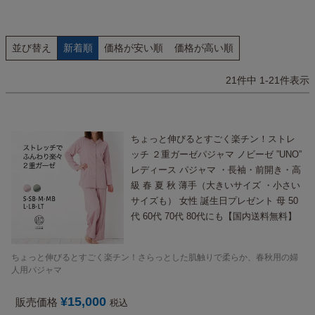
並び替え
新着順
価格が安い順
価格が高い順
21
件中
1
-
21
件表示
ちょっと伸びるとすごく楽チン！ストレ
ッチ ２重ガーゼパジャマ ノビーゼ ”UNO”
レディース パジャマ ・長袖・前開き・高
級 春 夏 秋 薄手（大きいサイズ ・小さい
サイズも） 女性 誕生日プレゼント 母 50
代 60代 70代 80代にも【国内送料無料】
ちょっと伸びるとすごく楽チン！さらっとした肌触りで柔らか、春秋用の婦
人用パジャマ
¥
15,000
販売価格
税込