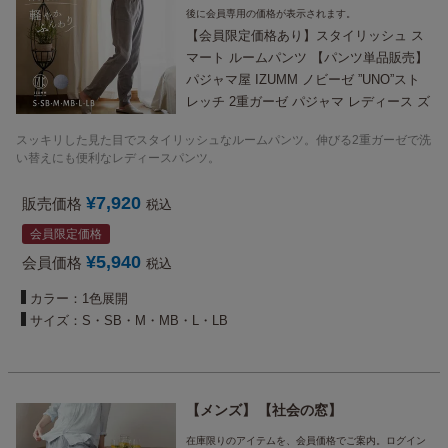
後に会員専用の価格が表示されます。
【会員限定価格あり】スタイリッシュ ス
マート ルームパンツ 【パンツ単品販売】
パジャマ屋 IZUMM ノビーゼ ”UNO”スト
レッチ 2重ガーゼ パジャマ レディース ズ
ボンだけ（下だけ・下のみ）
スッキリした見た目でスタイリッシュなルームパンツ。伸びる2重ガーゼで洗
い替えにも便利なレディースパンツ。
¥
7,920
販売価格
税込
会員限定価格
¥
5,940
会員価格
税込
カラー：1色展開
サイズ：S・SB・M・MB・L・LB
メンズ
社会の窓
在庫限りのアイテムを、会員価格でご案内。ログイン