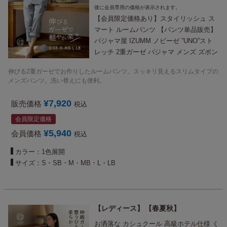
後に会員専用の価格が表示されます。
【会員限定価格あり】スタイリッシュ ス
マート ルームパンツ 【パンツ単品販売】
パジャマ屋 IZUMM ノビーゼ ”UNO”スト
レッチ 2重ガーゼ パジャマ メンズ ズボン
だけ（下だけ・下のみ）/社会の窓付
伸びる2重ガーゼでお作りしたルームパンツ。スッキリ見えるスリムタイプの
メンズパンツ。洗い替えにも便利。
¥
7,920
販売価格
税込
会員限定価格
¥
5,940
会員価格
税込
カラー：1色展開
サイズ：S・SB・M・MB・L・LB
レディース
春夏秋
お洒落な カシュクール 高級ホテル仕様 く