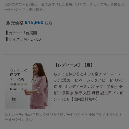
人気の伸び～る2重ガーゼでお作りした夏用パジャマ。チェック柄が爽快なガ
ーゼパジャマは夏に最適。
¥
15,950
販売価格
税込
カラー：1色展開
サイズ：M・L・LB
レディース
夏
ちょっと伸びるとすごく楽チン！ストレ
ッチ2重ガーゼ ベーシックノビーゼ ”UNO”
春 夏 用 レディース パジャマ・半袖(七分
袖)・前開き 旅行 入院 母親 誕生日プレゼ
ント にも【国内送料無料】
ストレッチが効いて程よく伸びる快適ガーゼパジャマ 冷房で冷えすぎない7
分袖が女性に嬉しい