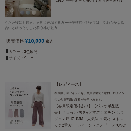
“UNO” 作務衣 男女兼用【国内送料無料】
うたた寝にも最適。適度に伸縮するガーゼ作務衣パジャマは、やわらかな風
合いとゆったりした着心地が魅力。
¥
10,000
販売価格
税込
カラー：3色展開
サイズ：S・M・L
レディース
在庫限りのアイテムを、会員価格でご案内。ログイン
後に会員専用の価格が表示されます。
【会員限定価格あり】【パンツ単品販
売】ちょっと伸びるとすごく楽チン！パ
ジャマ屋 IZUMM 人気No１素材 ストレ
ッチ2重ガーゼ ベーシックノビーゼ ”UNO”