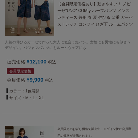
【会員限定価格あり】動きやすい！ ノビ
ーゼ"UNO" COMfy ハーフパンツ メンズ
レディース 兼用 春 夏 伸びる ２重 ガーゼ
ストレッチ コンフィ ひざ下 ルームパンツ
部屋着 ルームウェア きれいめ かわいい
チェック ゆったり 大きいサイズ も
人気の伸びるガーゼで作った大人に似合う短パン。女性にも男性にも似合う
デザイン。パジャマパンツにもルームウェアにも。
¥
12,100
販売価格
税込
会員限定価格
¥
9,900
会員価格
税込
カラー：1色展開
サイズ：M・L・XL
会員限定のお試し価格で販売中。ログイン後に会員専
用の価格が表示されます。