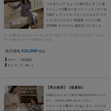
つろぎウェア ちょっと伸びるとすごく楽
ストレッチ2重ガーゼ ベーシックノビーゼ
”UNO” レディース リラックスウエア パジ
ャマ ルームウエア 部屋着 パジャマ屋
IZUMM オリジナル 誕生日 プレゼント に
も【国内送料無料】
さっと着られて涼しいストレッチガーゼのリラックスルームウェア。カシュ
クール型でレディース甚平としても。
¥
10,000
販売価格
税込
カラー：3色展開
サイズ：S・M・L
男女兼用
春夏秋
10着以上をまとめてご購入の場合は50%OFFにいたし
ます。ご注文前にお問い合わせください。
ストレッチ２重ガーゼ ぬくもり ノビーゼ