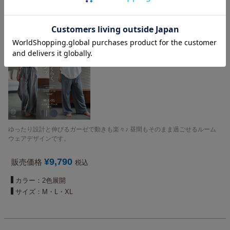
ストレッチ２重ガーゼ ノビーゼ “UNO”
COMfy ゆったりルームパンツ 男女兼用
ゆったり設計と伸びるガーゼで動きも楽々♪ 昼間もそのまま過ごせるルーム
ウェアデザインです。
¥
9,790
販売価格
税込
カラー：2色展開
サイズ：M・L・XL