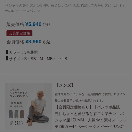
パジャマ レディース ズボンだけ（下だ
パジャマの替えズボンや洗い替えに パンツのみで試してみたい方にもおすす
け）の販売です
めのレディースパンツ
¥
5,940
販売価格
税込
会員限定価格
¥
3,960
会員価格
税込
カラー：3色展開
サイズ：S・SB・M・MB・L・LB
メンズ
在庫限りのアイテムを、会員価格でご案内。ログイン
後に会員専用の価格が表示されます。
【会員限定価格あり】【パンツ単品販
売】ちょっと伸びるとすごく楽チン！パ
ジャマ屋 IZUMM 人気No１素材ストレッ
チ2重ガーゼ ベーシックノビーゼ ”UNO”