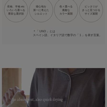
長袖、半袖 etc
寝心地を
色々選べる
ピッタリが
いろいろ選べる
第一に考えた
素敵な
きっと見つかる
豊富な選択肢
シルエット
カラー展開
サイズ展開
＊「 UNO 」とは
スペイン語、イタリア語で数字の「 1 」を表す言葉。
So absorbent, also quick drying